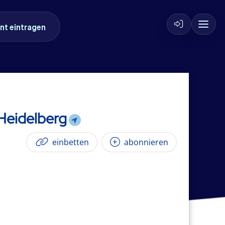
nt eintragen
 Heidelberg
einbetten
abonnieren