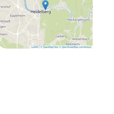
Leaflet
|
© OpenMapTiles
© OpenStreetMap contributors