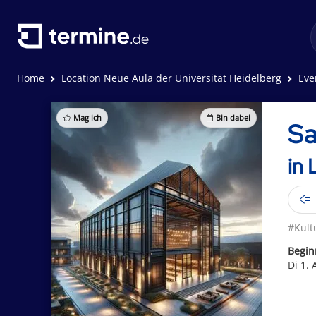
Home
Location Neue Aula der Universität Heidelberg
Eve
Mag ich
Bin dabei
Sa
in 
#Kult
Begin
Di 1. 