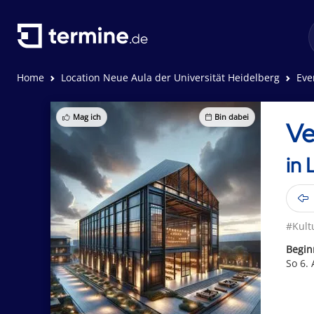
Home
Location Neue Aula der Universität Heidelberg
Eve
Mag ich
Bin dabei
Ve
in 
#Kult
Begin
So 6. 