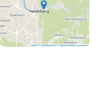
Leaflet
|
© OpenMapTiles
© OpenStreetMap contributors