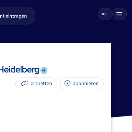
nt eintragen
 Heidelberg
einbetten
abonnieren