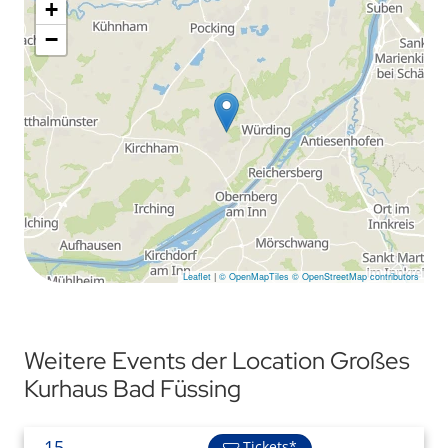
+
−
Leaflet
|
© OpenMapTiles
© OpenStreetMap contributors
Weitere Events der Location Großes
Kurhaus Bad Füssing
15
Tickets*