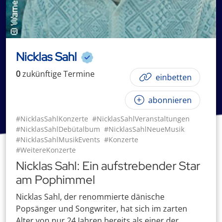
Nicklas Sahl
0
zukünftige
Termin
e
einbetten
abonnieren
#NicklasSahlKonzerte
#NicklasSahlVeranstaltungen
#NicklasSahlDebütalbum
#NicklasSahlNeueMusik
#NicklasSahlMusikEvents
#Konzerte
#WeitereKonzerte
Nicklas Sahl: Ein aufstrebender Star
am Pophimmel
Nicklas Sahl, der renommierte dänische
Popsänger und Songwriter, hat sich im zarten
Alter von nur 24 Jahren bereits als einer der