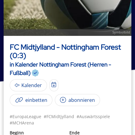
Symbolbild
FC Midtjylland - Nottingham Forest
(0:3)
in Kalender Nottingham Forest (Herren -
Fußball)
Kalender
einbetten
abonnieren
#EuropaLeague
#FCMidtjylland
#Auswärtsspiele
#MCHArena
Beginn
Ende