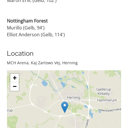
Martin Erlić (Gelb, 102')
Nottingham Forest
Murillo (Gelb, 94')
Elliot Anderson (Gelb, 114')
Location
MCH Arena, Kaj Zartows Vej, Herning
+
−