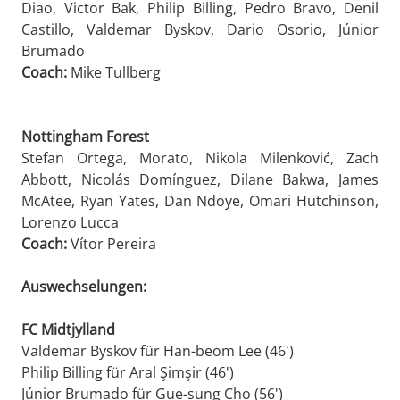
Diao, Victor Bak, Philip Billing, Pedro Bravo, Denil
Castillo, Valdemar Byskov, Dario Osorio, Júnior
Brumado
Coach:
Mike Tullberg
Nottingham Forest
Stefan Ortega, Morato, Nikola Milenković, Zach
Abbott, Nicolás Domínguez, Dilane Bakwa, James
McAtee, Ryan Yates, Dan Ndoye, Omari Hutchinson,
Lorenzo Lucca
Coach:
Vítor Pereira
Auswechselungen:
FC Midtjylland
Valdemar Byskov für Han-beom Lee (46')
Philip Billing für Aral Şimşir (46')
Júnior Brumado für Gue-sung Cho (56')