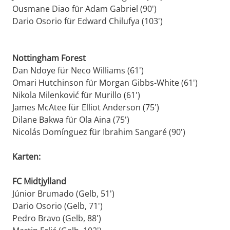
Ousmane Diao für Adam Gabriel (90')
Dario Osorio für Edward Chilufya (103')
Nottingham Forest
Dan Ndoye für Neco Williams (61')
Omari Hutchinson für Morgan Gibbs-White (61')
Nikola Milenković für Murillo (61')
James McAtee für Elliot Anderson (75')
Dilane Bakwa für Ola Aina (75')
Nicolás Domínguez für Ibrahim Sangaré (90')
Karten:
FC Midtjylland
Júnior Brumado (Gelb, 51')
Dario Osorio (Gelb, 71')
Pedro Bravo (Gelb, 88')