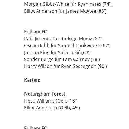
Morgan Gibbs-White für Ryan Yates (74')
Elliot Anderson für James McAtee (88')
Fulham FC
Raúl Jiménez für Rodrigo Muniz (62')
Oscar Bobb für Samuel Chukwueze (62')
Joshua King für Saša Lukić (63')
Sander Berge für Tom Cairney (78')
Harry Wilson für Ryan Sessegnon (90')
Karten:
Nottingham Forest
Neco Williams (Gelb, 18')
Elliot Anderson (Gelb, 45')
Fulham FC