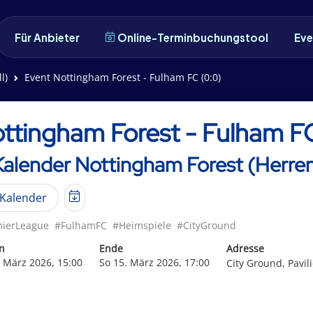
Für Anbieter
Online-Terminbuchungstool
Eve
l)
Event Nottingham Forest - Fulham FC (0:0)
ttingham Forest - Fulham F
Kalender Nottingham Forest (Herren
Kalender
ierLeague
#FulhamFC
#Heimspiele
#CityGround
n
Ende
Adresse
. März 2026, 15:00
So 15. März 2026, 17:00
City Ground, Pavi