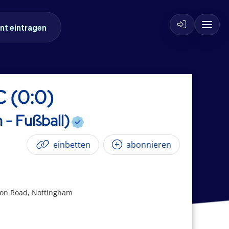
nt eintragen
C (0:0)
 - Fußball)
einbetten
abonnieren
lion Road, Nottingham