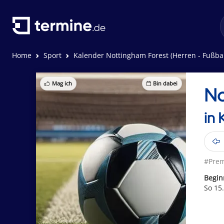
Home
Sport
Kalender Nottingham Forest (Herren - Fußbal
Mag ich
Bin dabei
No
in 
#Prem
Begin
So 15