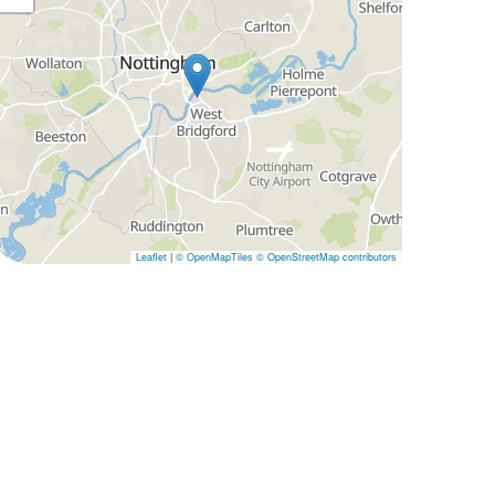
Leaflet
|
© OpenMapTiles
© OpenStreetMap contributors