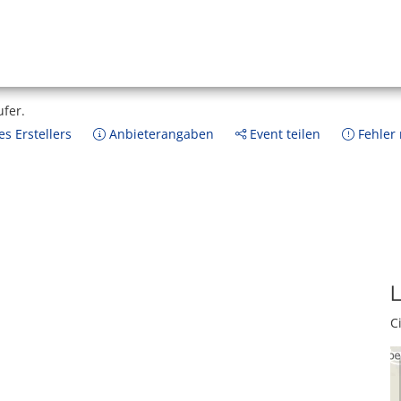
ufer.
s Erstellers
Anbieterangaben
Event teilen
Fehler
L
C