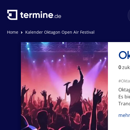
Home
Kalender Oktagon Open Air Festival
Ok
0
zuk
#Okta
Oktag
Es bi
Tranc
mehr