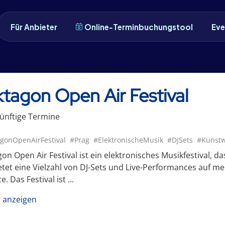
Für Anbieter
Online-Terminbuchungstool
Eve
tagon Open Air Festival
ünftige
Termin
e
gonOpenAirFestival
#Prag
#ElektronischeMusik
#DJSets
#Kunstw
on Open Air Festival ist ein elektronisches Musikfestival, da
etet eine Vielzahl von DJ-Sets und Live-Performances auf
e. Das Festival ist ...
 anzeigen