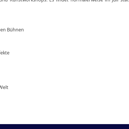
eren Bühnen
fekte
Welt