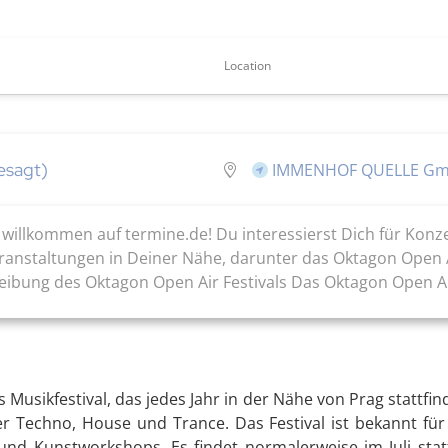
Location
esagt)
IMMENHOF QUELLE Gmb
willkommen auf termine.de! Du interessierst Dich für Konze
Veranstaltungen in Deiner Nähe, darunter das Oktagon Open A
reibung des Oktagon Open Air Festivals Das Oktagon Open Air
 Musikfestival, das jedes Jahr in der Nähe von Prag stattfind
Techno, House und Trance. Das Festival ist bekannt für
a und Kunstworkshops. Es findet normalerweise im Juli st