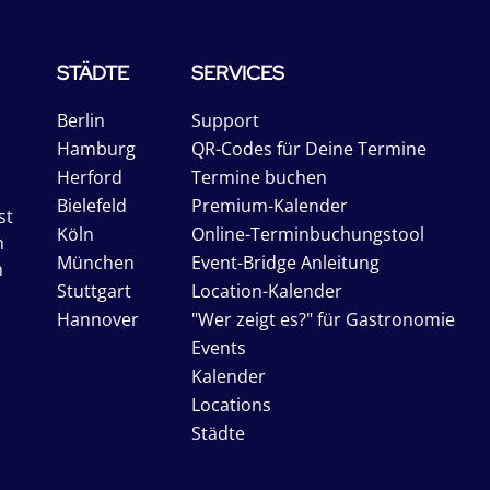
STÄDTE
SERVICES
Berlin
Support
Hamburg
QR-Codes für Deine Termine
Herford
Termine buchen
Bielefeld
Premium-Kalender
st
Köln
Online-Terminbuchungstool
n
München
Event-Bridge Anleitung
n
Stuttgart
Location-Kalender
Hannover
"Wer zeigt es?" für Gastronomie
Events
Kalender
Locations
Städte