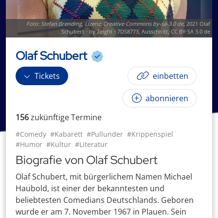
Foto:
Stefan Brending
, Lizenz:
Creative Commons by-sa-3.0 de
,
2021 Olaf
Schubert - by 2eight - 7DS8773
, Ausschnitt,
CC BY-SA 3.0 de
Olaf Schubert
Tickets
einbetten
abonnieren
156
zukünftige
Termin
e
#Comedy
#Kabarett
#Pullunder
#Krippenspiel
#Humor
#Kultur
#Literatur
Biografie von Olaf Schubert
Olaf Schubert, mit bürgerlichem Namen Michael
Haubold, ist einer der bekanntesten und
beliebtesten Comedians Deutschlands. Geboren
wurde er am 7. November 1967 in Plauen. Sein