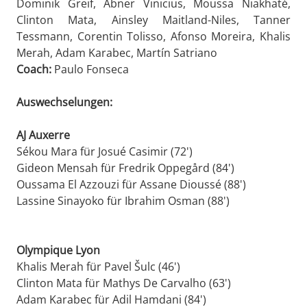
Dominik Greif, Abner Vinicius, Moussa Niakhaté,
Clinton Mata, Ainsley Maitland-Niles, Tanner
Tessmann, Corentin Tolisso, Afonso Moreira, Khalis
Merah, Adam Karabec, Martín Satriano
Coach:
Paulo Fonseca
Auswechselungen:
AJ Auxerre
Sékou Mara für Josué Casimir (72')
Gideon Mensah für Fredrik Oppegård (84')
Oussama El Azzouzi für Assane Dioussé (88')
Lassine Sinayoko für Ibrahim Osman (88')
Olympique Lyon
Khalis Merah für Pavel Šulc (46')
Clinton Mata für Mathys De Carvalho (63')
Adam Karabec für Adil Hamdani (84')