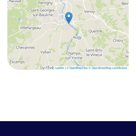
Leaflet
|
© OpenMapTiles
© OpenStreetMap contributors