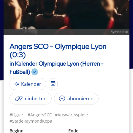
Symbolbild
Angers SCO - Olympique Lyon
(0:3)
in Kalender Olympique Lyon (Herren -
Fußball)
Kalender
einbetten
abonnieren
#Ligue1
#AngersSCO
#Auswärtsspiele
#StadeRaymondKopa
Beginn
Ende