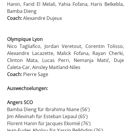
Hanin, Farid El Melali, Yahia Fofana, Haris Belkebla,
Bamba Dieng
Coach:
Alexandre Dujeux
Olympique Lyon
Nico Tagliafico, Jordan Veretout, Corentin Tolisso,
Alexandre Lacazette, Malick Fofana, Rayan Cherki,
Clinton Mata, Lucas Perri, Nemanja Matić, Duje
Ćaleta-Car, Ainsley Maitland-Niles
Coach:
Pierre Sage
Auswechselungen:
Angers SCO
Bamba Dieng für Ibrahima Niane (56')
Jim Allevinah für Esteban Lepaul (65')
Florent Hanin für Jacques Ekomié (76')
Jean-Eudes Aholou für Yassin Belkhdim (76')