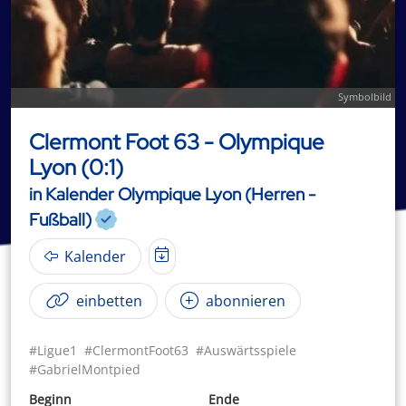
Symbolbild
Clermont Foot 63 - Olympique
Lyon (0:1)
in Kalender Olympique Lyon (Herren -
Fußball)
Kalender
einbetten
abonnieren
#Ligue1
#ClermontFoot63
#Auswärtsspiele
#GabrielMontpied
Beginn
Ende