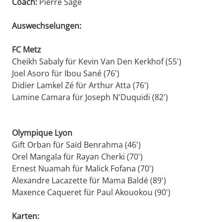
Coach:
Pierre Sage
Auswechselungen:
FC Metz
Cheikh Sabaly für Kevin Van Den Kerkhof (55')
Joel Asoro für Ibou Sané (76')
Didier Lamkel Zé für Arthur Atta (76')
Lamine Camara für Joseph N'Duquidi (82')
Olympique Lyon
Gift Orban für Saïd Benrahma (46')
Orel Mangala für Rayan Cherki (70')
Ernest Nuamah für Malick Fofana (70')
Alexandre Lacazette für Mama Baldé (89')
Maxence Caqueret für Paul Akouokou (90')
Karten: