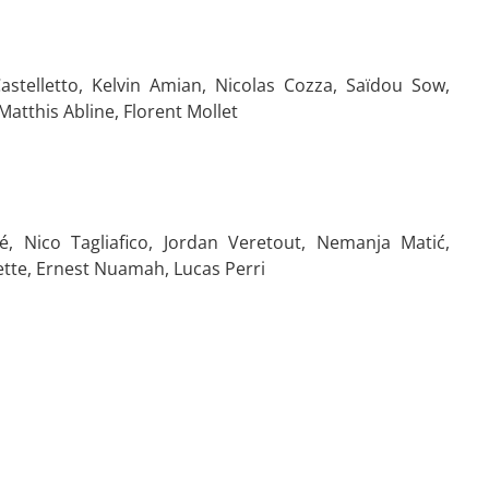
Castelletto, Kelvin Amian, Nicolas Cozza, Saïdou Sow,
atthis Abline, Florent Mollet
, Nico Tagliafico, Jordan Veretout, Nemanja Matić,
ette, Ernest Nuamah, Lucas Perri