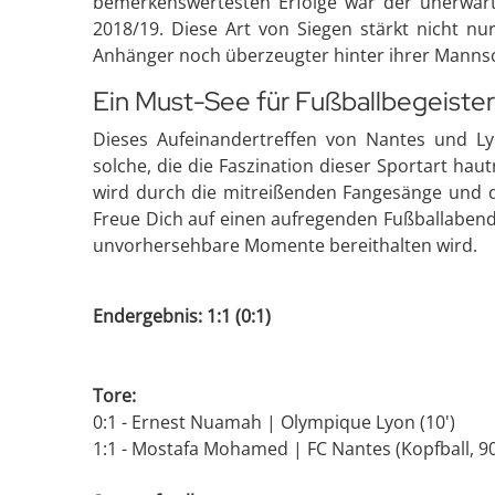
bemerkenswertesten Erfolge war der unerwart
2018/19. Diese Art von Siegen stärkt nicht nu
Anhänger noch überzeugter hinter ihrer Mannsc
Ein Must-See für Fußballbegeiste
Dieses Aufeinandertreffen von Nantes und Lyo
solche, die die Faszination dieser Sportart ha
wird durch die mitreißenden Fangesänge und di
Freue Dich auf einen aufregenden Fußballabend 
unvorhersehbare Momente bereithalten wird.
Endergebnis: 1:1 (0:1)
Tore:
0:1 - Ernest Nuamah | Olympique Lyon (10')
1:1 - Mostafa Mohamed | FC Nantes (Kopfball, 90