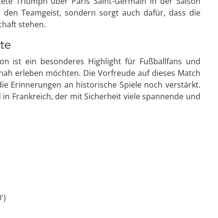
ete Triumph über Paris Saint-Germain in der Saison
r den Teamgeist, sondern sorgt auch dafür, dass die
haft stehen.
rte
n ist ein besonderes Highlight für Fußballfans und
utnah erleben möchten. Die Vorfreude auf dieses Match
e Erinnerungen an historische Spiele noch verstärkt.
in Frankreich, der mit Sicherheit viele spannende und
')