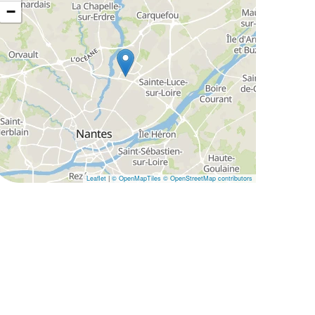
−
Leaflet
|
© OpenMapTiles
© OpenStreetMap contributors