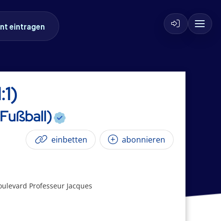
nt eintragen
:1)
Fußball)
einbetten
abonnieren
oulevard Professeur Jacques