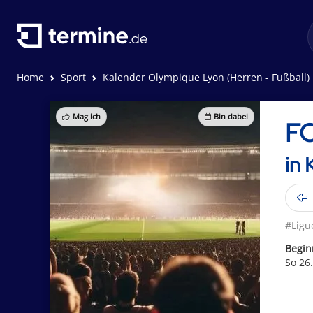
Home
Sport
Kalender Olympique Lyon (Herren - Fußball)
Mag ich
Bin dabei
FC
in 
#Ligu
Begin
So 26