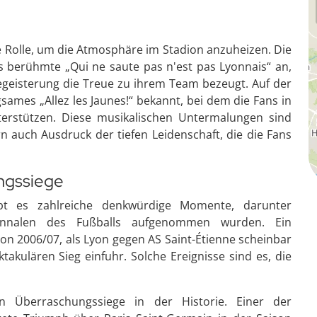
le Rolle, um die Atmosphäre im Stadion anzuheizen. Die
berühmte „Qui ne saute pas n'est pas Lyonnais“ an,
Begeisterung die Treue zu ihrem Team bezeugt. Auf der
gsames „Allez les Jaunes!“ bekannt, bei dem die Fans in
terstützen. Diese musikalischen Untermalungen sind
n auch Ausdruck der tiefen Leidenschaft, die die Fans
ngssiege
bt es zahlreiche denkwürdige Momente, darunter
Annalen des Fußballs aufgenommen wurden. Ein
ison 2006/07, als Lyon gegen AS Saint-Étienne scheinbar
akulären Sieg einfuhr. Solche Ereignisse sind es, die
n Überraschungssiege in der Historie. Einer der