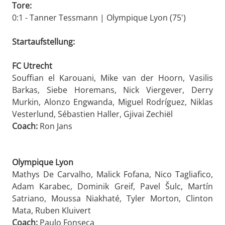
Tore:
0:1 - Tanner Tessmann | Olympique Lyon (75')
Startaufstellung:
FC Utrecht
Souffian el Karouani, Mike van der Hoorn, Vasilis
Barkas, Siebe Horemans, Nick Viergever, Derry
Murkin, Alonzo Engwanda, Miguel Rodríguez, Niklas
Vesterlund, Sébastien Haller, Gjivai Zechiël
Coach:
Ron Jans
Olympique Lyon
Mathys De Carvalho, Malick Fofana, Nico Tagliafico,
Adam Karabec, Dominik Greif, Pavel Šulc, Martín
Satriano, Moussa Niakhaté, Tyler Morton, Clinton
Mata, Ruben Kluivert
Coach:
Paulo Fonseca