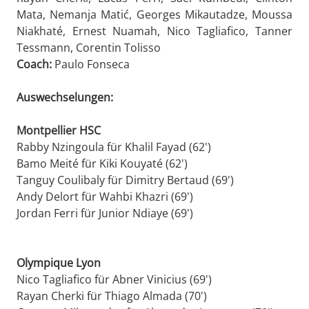
Mata, Nemanja Matić, Georges Mikautadze, Moussa
Niakhaté, Ernest Nuamah, Nico Tagliafico, Tanner
Tessmann, Corentin Tolisso
Coach:
Paulo Fonseca
Auswechselungen:
Montpellier HSC
Rabby Nzingoula für Khalil Fayad (62')
Bamo Meité für Kiki Kouyaté (62')
Tanguy Coulibaly für Dimitry Bertaud (69')
Andy Delort für Wahbi Khazri (69')
Jordan Ferri für Junior Ndiaye (69')
Olympique Lyon
Nico Tagliafico für Abner Vinicius (69')
Rayan Cherki für Thiago Almada (70')