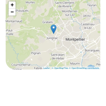
+
−
Leaflet
|
© OpenMapTiles
© OpenStreetMap contributors