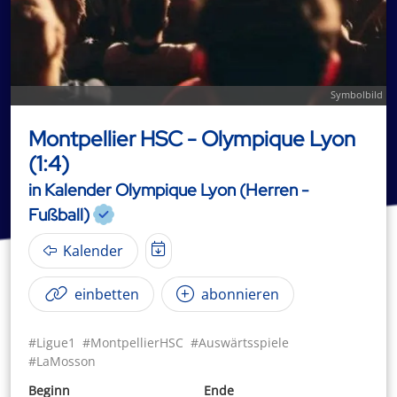
Symbolbild
Montpellier HSC - Olympique Lyon
(1:4)
in Kalender Olympique Lyon (Herren -
Fußball)
Kalender
einbetten
abonnieren
#Ligue1
#MontpellierHSC
#Auswärtsspiele
#LaMosson
Beginn
Ende