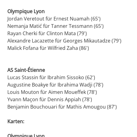
Olympique Lyon
Jordan Veretout für Ernest Nuamah (65')
Nemanja Matić für Tanner Tessmann (65')
Rayan Cherki für Clinton Mata (79')
Alexandre Lacazette für Georges Mikautadze (79')
Malick Fofana für Wilfried Zaha (86')
AS Saint-Étienne
Lucas Stassin für Ibrahim Sissoko (62')
Augustine Boakye für Ibrahima Wadji (78')
Louis Mouton für Aimen Moueffek (78')
Yvann Maçon für Dennis Appiah (78')
Benjamin Bouchouari für Mathis Amougou (87')
Karten:
Olympique Lyon