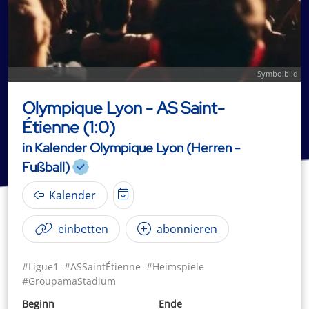
Symbolbild
Olympique Lyon - AS Saint-
Étienne (1:0)
in Kalender Olympique Lyon (Herren -
Fußball)
Kalender
einbetten
abonnieren
#Ligue1
#ASSaintÉtienne
#Heimspiele
#GroupamaStadium
Beginn
Ende