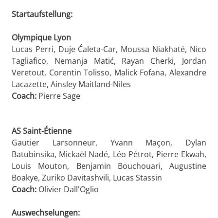
Startaufstellung:
Olympique Lyon
Lucas Perri, Duje Ćaleta-Car, Moussa Niakhaté, Nico
Tagliafico, Nemanja Matić, Rayan Cherki, Jordan
Veretout, Corentin Tolisso, Malick Fofana, Alexandre
Lacazette, Ainsley Maitland-Niles
Coach:
Pierre Sage
AS Saint-Étienne
Gautier Larsonneur, Yvann Maçon, Dylan
Batubinsika, Mickaël Nadé, Léo Pétrot, Pierre Ekwah,
Louis Mouton, Benjamin Bouchouari, Augustine
Boakye, Zuriko Davitashvili, Lucas Stassin
Coach:
Olivier Dall'Oglio
Auswechselungen: