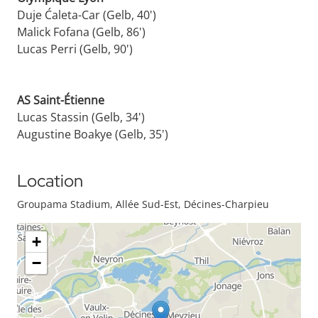
Duje Ćaleta-Car (Gelb, 40')
Malick Fofana (Gelb, 86')
Lucas Perri (Gelb, 90')
AS Saint-Étienne
Lucas Stassin (Gelb, 34')
Augustine Boakye (Gelb, 35')
Location
Groupama Stadium, Allée Sud-Est, Décines-Charpieu
+
−