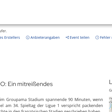
ufer.
s Erstellers
Anbieterangaben
Event teilen
Fehler
L
: Ein mitreißendes
G
h im Groupama Stadium spannende 90 Minuten, wenn
el am 34. Spieltag der Ligue 1 verspricht packenden
ichte in den französischen Stadien geschrieben haben.