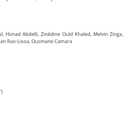
l, Himad Abdelli, Zinédine Ould Khaled, Melvin Zinga,
illian Rao-Lisoa, Ousmane Camara
')