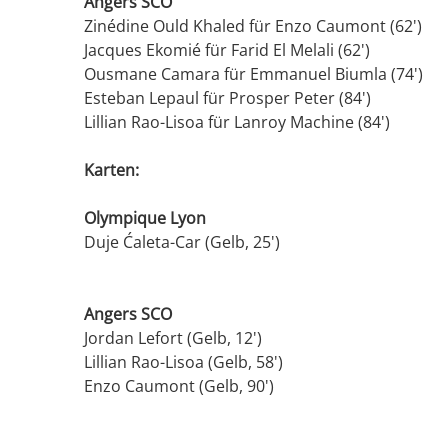
Angers SCO
Zinédine Ould Khaled für Enzo Caumont (62')
Jacques Ekomié für Farid El Melali (62')
Ousmane Camara für Emmanuel Biumla (74')
Esteban Lepaul für Prosper Peter (84')
Lillian Rao-Lisoa für Lanroy Machine (84')
Karten:
Olympique Lyon
Duje Ćaleta-Car (Gelb, 25')
Angers SCO
Jordan Lefort (Gelb, 12')
Lillian Rao-Lisoa (Gelb, 58')
Enzo Caumont (Gelb, 90')