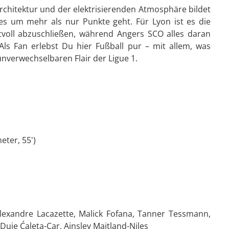
hitektur und der elektrisierenden Atmosphäre bildet
es um mehr als nur Punkte geht. Für Lyon ist es die
tvoll abzuschließen, während Angers SCO alles daran
 Als Fan erlebst Du hier Fußball pur – mit allem, was
verwechselbaren Flair der Ligue 1.
eter, 55')
 Alexandre Lacazette, Malick Fofana, Tanner Tessmann,
uje Ćaleta-Car, Ainsley Maitland-Niles