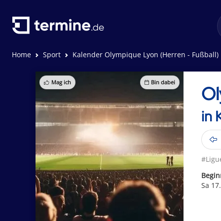
Home
Sport
Kalender Olympique Lyon (Herren - Fußball)
Mag ich
Bin dabei
Ol
in 
#Ligu
Begin
Sa 17