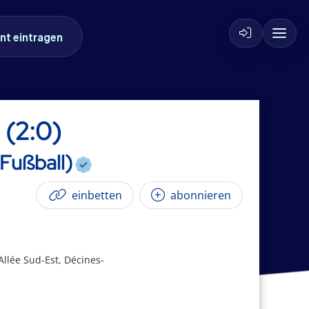
nt eintragen
 (2:0)
Fußball)
einbetten
abonnieren
llée Sud-Est, Décines-