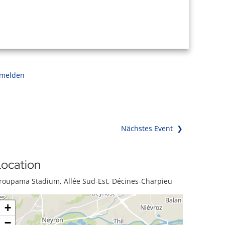
 melden
Nächstes Event ❯
ocation
roupama Stadium, Allée Sud-Est, Décines-Charpieu
+
−