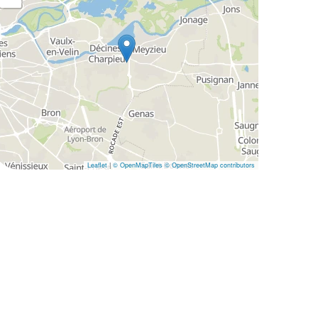
Leaflet
|
© OpenMapTiles
© OpenStreetMap contributors