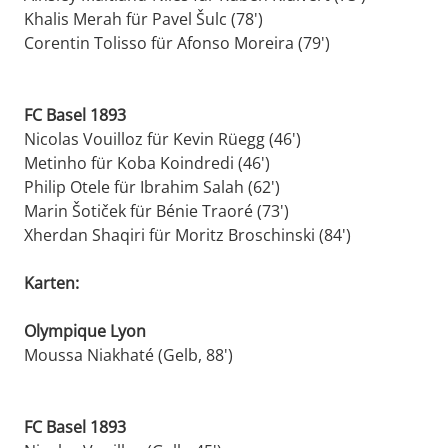
Khalis Merah für Pavel Šulc (78')
Corentin Tolisso für Afonso Moreira (79')
FC Basel 1893
Nicolas Vouilloz für Kevin Rüegg (46')
Metinho für Koba Koindredi (46')
Philip Otele für Ibrahim Salah (62')
Marin Šotiček für Bénie Traoré (73')
Xherdan Shaqiri für Moritz Broschinski (84')
Karten:
Olympique Lyon
Moussa Niakhaté (Gelb, 88')
FC Basel 1893