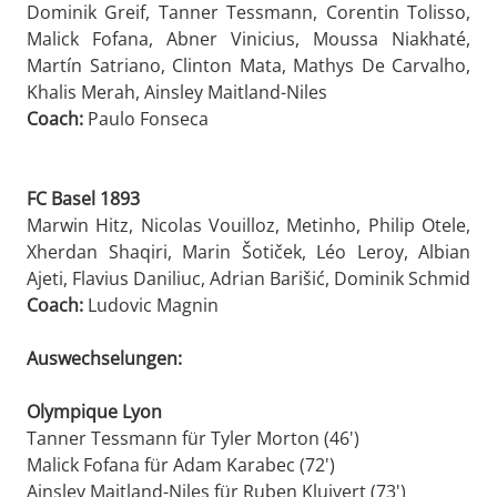
Dominik Greif, Tanner Tessmann, Corentin Tolisso,
Malick Fofana, Abner Vinicius, Moussa Niakhaté,
Martín Satriano, Clinton Mata, Mathys De Carvalho,
Khalis Merah, Ainsley Maitland-Niles
Coach:
Paulo Fonseca
FC Basel 1893
Marwin Hitz, Nicolas Vouilloz, Metinho, Philip Otele,
Xherdan Shaqiri, Marin Šotiček, Léo Leroy, Albian
Ajeti, Flavius Daniliuc, Adrian Barišić, Dominik Schmid
Coach:
Ludovic Magnin
Auswechselungen:
Olympique Lyon
Tanner Tessmann für Tyler Morton (46')
Malick Fofana für Adam Karabec (72')
Ainsley Maitland-Niles für Ruben Kluivert (73')