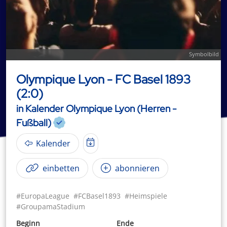
Symbolbild
Olympique Lyon - FC Basel 1893
(2:0)
in Kalender Olympique Lyon (Herren -
Fußball)
Kalender
einbetten
abonnieren
#EuropaLeague
#FCBasel1893
#Heimspiele
#GroupamaStadium
Beginn
Ende