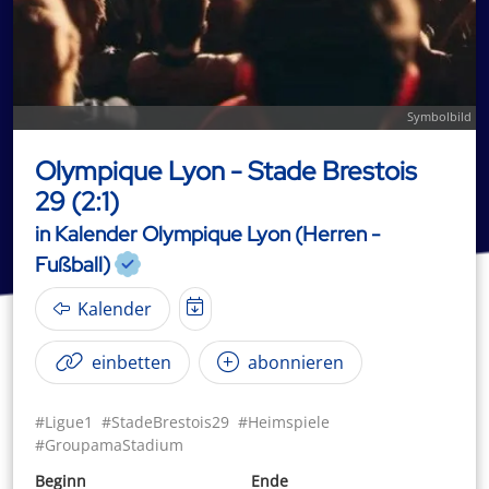
Symbolbild
Olympique Lyon - Stade Brestois
29 (2:1)
in Kalender Olympique Lyon (Herren -
Fußball)
Kalender
einbetten
abonnieren
#Ligue1
#StadeBrestois29
#Heimspiele
#GroupamaStadium
Beginn
Ende