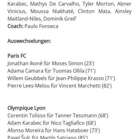
Karabec, Mathys De Carvalho, Tyler Morton, Abner
Vinicius, Moussa Niakhaté, Clinton Mata, Ainsley
Maitland-Niles, Dominik Greif
Coach:
Paulo Fonseca
Auswechselungen:
Paris FC
Jonathan Ikoné für Moses Simon (23')
Adama Camara für Tuomas Ollila (71')
Willem Geubbels für Jean-Philippe Krasso (71')
Pierre Lees-Melou für Vincent Marchetti (82')
Olympique Lyon
Corentin Tolisso für Tanner Tessmann (68')
Adam Karabec für Nico Tagliafico (68')
Afonso Moreira für Hans Hateboer (73')
Pavel Šulc für Martín Satriano (85')