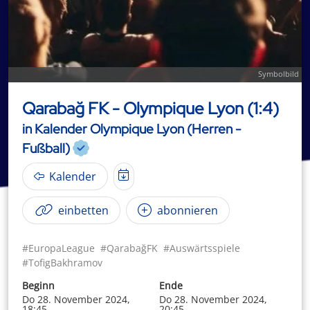
Symbolbild
Qarabağ FK - Olympique Lyon (1:4)
in Kalender Olympique Lyon (Herren -
Fußball)
Kalender
einbetten
abonnieren
#EuropaLeague
#QarabağFK
#Auswärtsspiele
#TofigBakhramov
Beginn
Ende
Do 28. November 2024,
Do 28. November 2024,
18:45
20:45