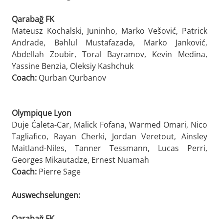
Qarabağ FK
Mateusz Kochalski, Juninho, Marko Vešović, Patrick
Andrade, Bəhlul Mustafazadə, Marko Janković,
Abdellah Zoubir, Toral Bayramov, Kevin Medina,
Yassine Benzia, Oleksiy Kashchuk
Coach:
Qurban Qurbanov
Olympique Lyon
Duje Ćaleta-Car, Malick Fofana, Warmed Omari, Nico
Tagliafico, Rayan Cherki, Jordan Veretout, Ainsley
Maitland-Niles, Tanner Tessmann, Lucas Perri,
Georges Mikautadze, Ernest Nuamah
Coach:
Pierre Sage
Auswechselungen:
Qarabağ FK