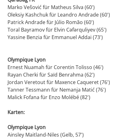
Marko Vešović für Matheus Silva (60')
Oleksiy Kashchuk für Leandro Andrade (60')
Patrick Andrade für Júlio Romão (60')
Toral Bayramov für Elvin Cəfərquliyev (65')
Yassine Benzia für Emmanuel Addai (73')
Olympique Lyon
Ernest Nuamah für Corentin Tolisso (46')
Rayan Cherki für Saïd Benrahma (62')
Jordan Veretout für Maxence Caqueret (76')
Tanner Tessmann für Nemanja Matić (76')
Malick Fofana für Enzo Molébé (82')
Karten:
Olympique Lyon
Ainsley Maitland-Niles (Gelb, 57')