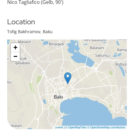
Nico Tagliafico (Gelb, 90')
Location
Tofig Bakhramov, Baku
+
−
Leaflet
|
© OpenMapTiles
© OpenStreetMap contributors