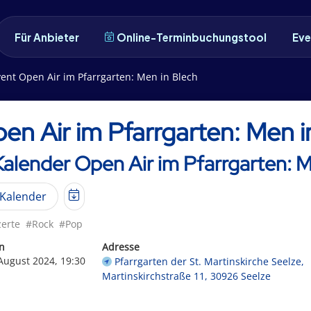
Für Anbieter
Online-Terminbuchungstool
Eve
ent Open Air im Pfarrgarten: Men in Blech
en Air im Pfarrgarten: Men i
Kalender Open Air im Pfarrgarten: M
Kalender
erte
#Rock
#Pop
n
Adresse
 August 2024, 19:30
Pfarrgarten der St. Martinskirche Seelze,
Martinskirchstraße 11, 30926 Seelze