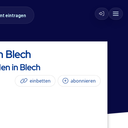
nt eintragen
n Blech
en in Blech
einbetten
abonnieren