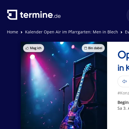
Home
Kalender Open Air im Pfarrgarten: Men in Blech
Ev
Mag ich
Bin dabei
Op
in 
#Konz
Begin
Sa 3.