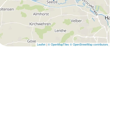
Leaflet
|
© OpenMapTiles
© OpenStreetMap contributors