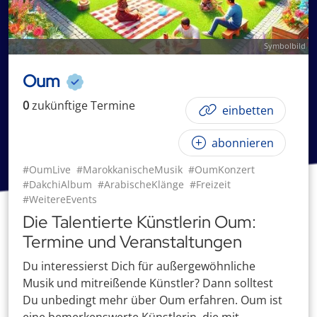
Symbolbild
Oum
0
zukünftige
Termin
e
einbetten
abonnieren
#OumLive
#MarokkanischeMusik
#OumKonzert
#DakchiAlbum
#ArabischeKlänge
#Freizeit
#WeitereEvents
Die Talentierte Künstlerin Oum:
Termine und Veranstaltungen
Du interessierst Dich für außergewöhnliche
Musik und mitreißende Künstler? Dann solltest
Du unbedingt mehr über Oum erfahren. Oum ist