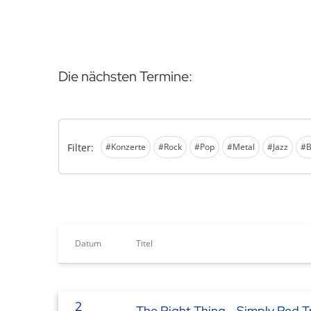
Die nächsten Termine:
Filter:
#Konzerte
#Rock
#Pop
#Metal
#Jazz
#B
Datum
Titel
2
The Right Thing - Simply Red T