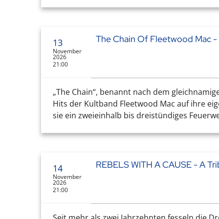
The Chain Of Fleetwood Mac -
13
November
2026
21:00
„The Chain“, benannt nach dem gleichnamigen
Hits der Kultband Fleetwood Mac auf ihre ei
sie ein zweieinhalb bis dreistündiges Feuerwe
REBELS WITH A CAUSE - A Trib
14
November
2026
21:00
Seit mehr als zwei Jahrzehnten fesseln die 