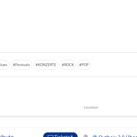
lues
#Festivals
#KONZERTE
#ROCK
#POP
Location
ribute