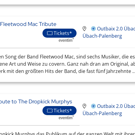
 Fleetwood Mac Tribute
Outbaix 2.0 Üba
Tickets*
Übach-Palenberg
 Song der Band Fleetwood Mac, sind sechs Musiker, die es s
gene Art und Weise zu covern. Ganz nah dran am Original, a
rk mit den größten Hits der Band, die fast fünf Jahrzehnte ..
ute to The Dropkick Murphys
Outbaix 2.0 Üba
Tickets*
Übach-Palenberg
Dropkick Murphys das Publikum auf der ganzen Welt mit ihre