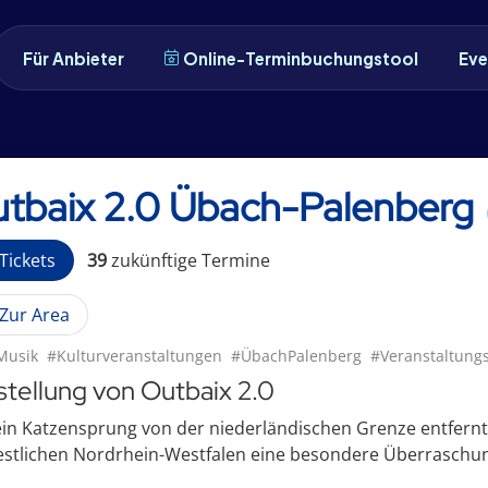
Für Anbieter
Online-Terminbuchungstool
Eve
tbaix 2.0 Übach-Palenberg
Tickets
39
zukünftige
Termin
e
Zur Area
Musik
#Kulturveranstaltungen
#ÜbachPalenberg
#Veranstaltun
stellung von Outbaix 2.0
in Katzensprung von der niederländischen Grenze entfernt
stlichen Nordrhein-Westfalen eine besondere Überraschung 