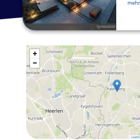
mehr
Symbolbild
+
−
Leaflet