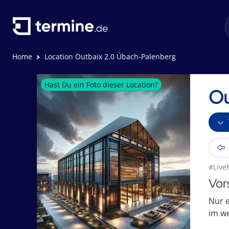
Home
Location Outbaix 2.0 Übach-Palenberg
Hast Du ein Foto dieser Location?
Ou
#Live
Vor
Nur e
im we