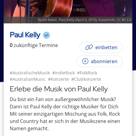
Bruce Baker,
Paul Kelly (April 6, 2015)
, Ausschnitt,
CC BY 2.0
Paul Kelly
0
zukünftige
Termin
e
einbetten
abonnieren
#AustralischeMusik
#IndieRock
#FolkRock
#AustralianMusic
#Konzerte
#Clubkonzerte
Erlebe die Musik von Paul Kelly
Du bist ein Fan von außergewöhnlicher Musik?
Dann ist Paul Kelly der richtige Musiker für Dich
Mit seiner einzigartigen Mischung aus Folk, Rock
und Country hat er sich in der Musikszene einen
Namen gemacht.