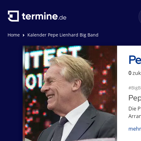
Home
Kalender Pepe Lienhard Big Band
Pe
0
zuk
#Big
Pep
Die P
Arran
mehr