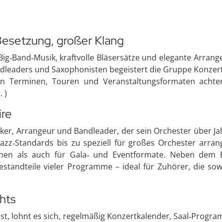
Besetzung, großer Klang
 Big‑Band‑Musik, kraftvolle Bläsersätze und elegante Arran
dleaders und Saxophonisten begeistert die Gruppe Konzert‑
den Terminen, Touren und Veranstaltungsformaten achte
 )
ire
ker, Arrangeur und Bandleader, der sein Orchester über Jah
azz‑Standards bis zu speziell für großes Orchester arran
hen als auch für Gala‑ und Eventformate. Neben dem E
Bestandteile vieler Programme – ideal für Zuhörer, die sow
hts
 lohnt es sich, regelmäßig Konzertkalender, Saal‑Program