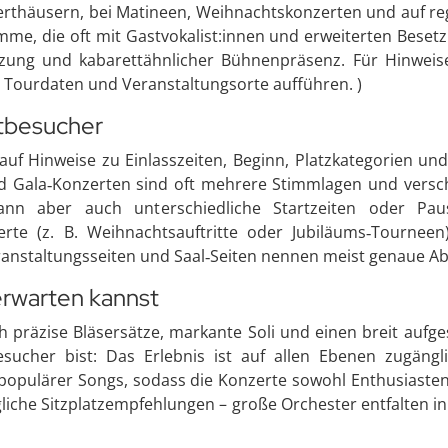
nzerthäusern, bei Matineen, Weihnachtskonzerten und auf 
e, die oft mit Gastvokalist:innen und erweiterten Besetz
tzung und kabarettähnlicher Bühnenpräsenz. Für Hinweis
ie Tourdaten und Veranstaltungsorte aufführen. )
rtbesucher
auf Hinweise zu Einlasszeiten, Beginn, Platzkategorien
nd Gala‑Konzerten sind oft mehrere Stimmlagen und versc
n aber auch unterschiedliche Startzeiten oder Paus
rte (z. B. Weihnachtsauftritte oder Jubiläums‑Tourneen
anstaltungsseiten und Saal‑Seiten nennen meist genaue Abl
erwarten kannst
ch präzise Bläsersätze, markante Soli und einen breit auf
esucher bist: Das Erlebnis ist auf allen Ebenen zugäng
opulärer Songs, sodass die Konzerte sowohl Enthusiasten
liche Sitzplatzempfehlungen – große Orchester entfalten 