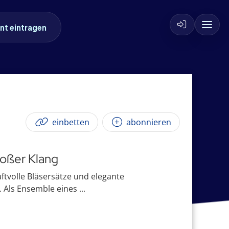
nt eintragen
einbetten
abonnieren
roßer Klang
aftvolle Bläsersätze und elegante
Als Ensemble eines ...