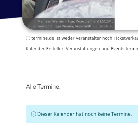
Manfred Werner -
Tsui
,
Pepe Lienhard ESC2015
Eurovision Village Vienna
, Ausschnitt,
CC BY-SA 3.0
termine.de ist weder Veranstalter noch Ticketverkä
Kalender-Ersteller: Veranstaltungen und Events termi
Alle Termine:
Dieser Kalender hat noch keine Termine.