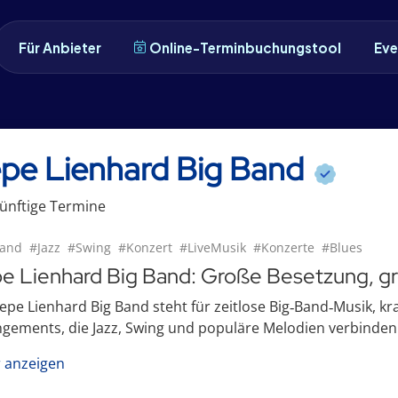
Für Anbieter
Online-Terminbuchungstool
Eve
pe Lienhard Big Band
ünftige
Termin
e
Band
#Jazz
#Swing
#Konzert
#LiveMusik
#Konzerte
#Blues
e Lienhard Big Band: Große Besetzung, g
epe Lienhard Big Band steht für zeitlose Big‑Band‑Musik, kr
gements, die Jazz, Swing und populäre Melodien verbinden. 
 anzeigen