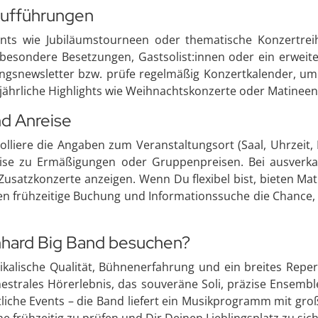
Aufführungen
ents wie Jubiläumstourneen oder thematische Konzertrei
besondere Besetzungen, Gastsolist:innen oder ein erweite
ngsnewsletter bzw. prüfe regelmäßig Konzertkalender, u
ährliche Highlights wie Weihnachtskonzerte oder Matineen
nd Anreise
olliere die Angaben zum Veranstaltungsort (Saal, Uhrzeit, 
se zu Ermäßigungen oder Gruppenpreisen. Bei ausverka
 Zusatzkonzerte anzeigen. Wenn Du flexibel bist, bieten Ma
n frühzeitige Buchung und Informationssuche die Chance
nhard Big Band besuchen?
kalische Qualität, Bühnenerfahrung und ein breites Repert
estrales Hörerlebnis, das souveräne Soli, präzise Ensemble
liche Events – die Band liefert ein Musikprogramm mit große