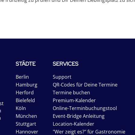
 frühzeitig zu prüfen und Dir Deinen Lieblingsplatz zu sic
STÄDTE
SERVICES
Berlin
Support
Hamburg
QR-Codes für Deine Termine
Herford
Termine buchen
Bielefeld
Premium-Kalender
st
Köln
Online-Terminbuchungstool
n
München
Event-Bridge Anleitung
n
Stuttgart
Location-Kalender
Hannover
"Wer zeigt es?" für Gastronomie