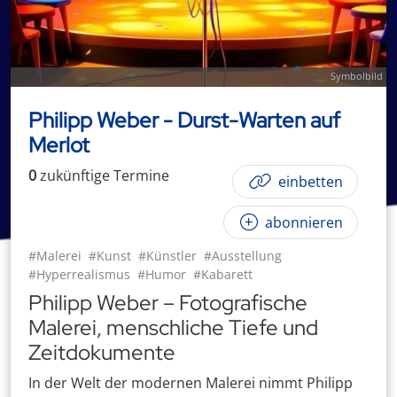
Symbolbild
Philipp Weber - Durst-Warten auf
Merlot
0
zukünftige
Termin
e
einbetten
abonnieren
#Malerei
#Kunst
#Künstler
#Ausstellung
#Hyperrealismus
#Humor
#Kabarett
Philipp Weber – Fotografische
Malerei, menschliche Tiefe und
Zeitdokumente
In der Welt der modernen Malerei nimmt Philipp