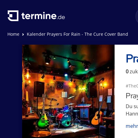
Home
Kalender Prayers For Rain - The Cure Cover Band
Pr
0
zuk
#The
Pra
Du su
Hanno
mehr