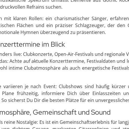
musikalische Spektrum umfasst Elemente aus Gothic Rock,
druckvollen Refrains suchen.
n mit klaren Rollen: ein charismatischer Sänger, erfahre
tischen Flächen und ein präziser Schlagzeuger, der den 
emotionale Hymnen überzeugend zu präsentieren.
onzerttermine im Blick
sonders live: Clubkonzerte, Open-Air-Festivals und regiona
 das: Achte auf aktuelle Konzerttermine, Festivaldaten un
sowohl intime Clubatmosphäre als auch energetische Festiva
 variieren je nach Event: Clubshows sind häufig kürzer un
lane frühzeitig, informiere Dich über Einlasszeiten u
So sicherst Du Dir die besten Plätze für ein unvergessliches
Atmosphäre, Gemeinschaft und Sound
ls reine Nostalgie: Es ist ein Gemeinschaftserlebnis für l