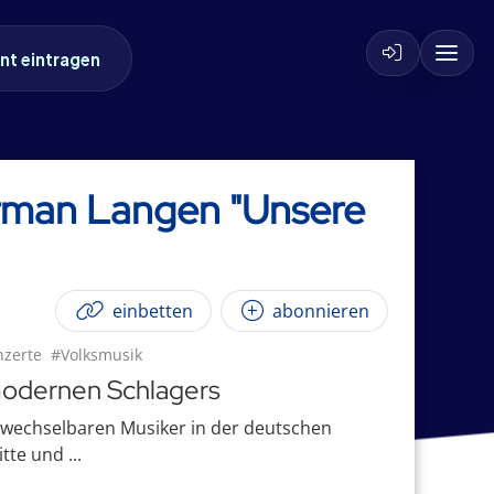
nt eintragen
orman Langen "Unsere
einbetten
abonnieren
zerte
#Volksmusik
modernen Schlagers
rwechselbaren Musiker in der deutschen
tte und ...