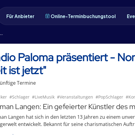
Für Anbieter
Online-Terminbuchungstool
Eve
dio Paloma präsentiert - N
t ist jetzt"
ünftige
Termin
e
ker
#Schlager
#LiveMusik
#Veranstaltungen
#PopSchlager
#Kon
man Langen: Ein gefeierter Künstler des 
n Langen hat sich in den letzten 13 Jahren zu einem unve
gerwelt entwickelt. Bekannt für seine charismatischen Auftri