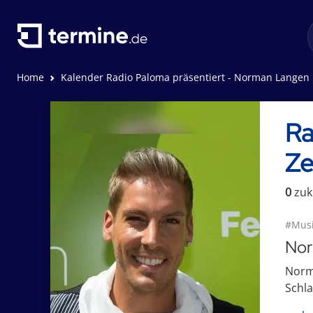
Home
Kalender Radio Paloma präsentiert - Norman Langen "Unsere Zeit ist jetzt"
Ra
Zei
0
zuk
#Musi
Nor
Norma
Schla