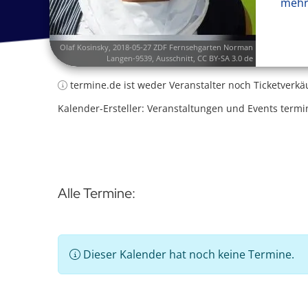
mehr
Olaf Kosinsky
,
2018-05-27 ZDF Fernsehgarten Norman
Langen-9539
, Ausschnitt,
CC BY-SA 3.0 de
termine.de ist weder Veranstalter noch Ticketverkä
Kalender-Ersteller: Veranstaltungen und Events termi
Alle Termine:
Dieser Kalender hat noch keine Termine.