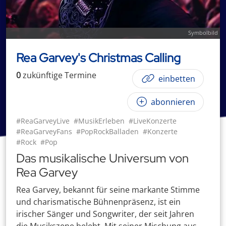
Symbolbild
Rea Garvey's Christmas Calling
0
zukünftige
Termin
e
einbetten
abonnieren
#ReaGarveyLive
#MusikErleben
#LiveKonzerte
#ReaGarveyFans
#PopRockBalladen
#Konzerte
#Rock
#Pop
Das musikalische Universum von
Rea Garvey
Rea Garvey, bekannt für seine markante Stimme
und charismatische Bühnenpräsenz, ist ein
irischer Sänger und Songwriter, der seit Jahren