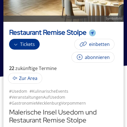
Symbolbild
Restaurant Remise Stolpe
Tickets
einbetten
abonnieren
22
zukünftige
Termin
e
Zur Area
#Usedom
#KulinarischeEvents
#VeranstaltungenAufUsedom
#GastronomieMecklenburgVorpommern
Malerische Insel Usedom und
Restaurant Remise Stolpe