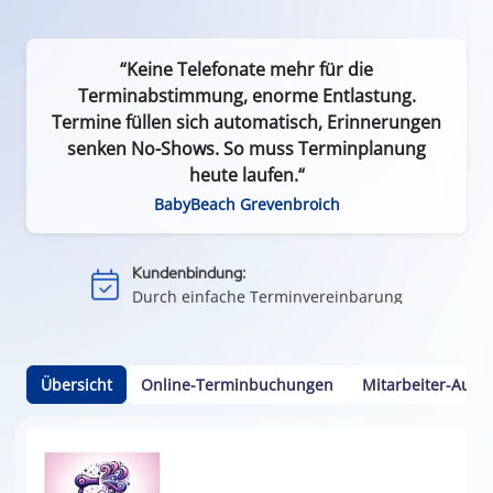
“Keine Telefonate mehr für die
Terminabstimmung, enorme Entlastung.
Termine füllen sich automatisch, Erinnerungen
senken No-Shows. So muss Terminplanung
Effizient & zeitsparend:
heute laufen.“
Weniger Leerlauf durch Terminausfälle
BabyBeach Grevenbroich
Einfach & flexibel:
Keine App oder Installation nötig
Kundenbindung:
Durch einfache Terminvereinbarung
Kalenderintegration:
Termine per Klick in den Smartphone-Kalender
Übersicht
Online-Terminbuchungen
Mitarbeiter-Ausw