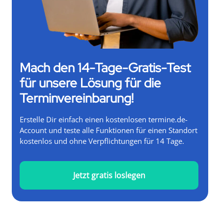
Mach den 14-Tage-Gratis-Test
für unsere Lösung für die
Terminvereinbarung!
Erstelle Dir einfach einen kostenlosen termine.de-
Account und teste alle Funktionen für einen Standort
kostenlos und ohne Verpflichtungen für 14 Tage.
Jetzt gratis loslegen