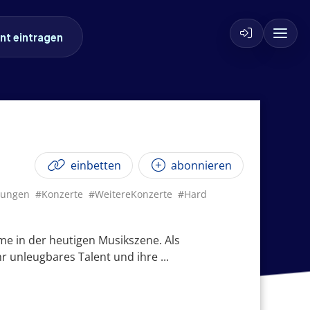
nt eintragen
einbetten
abonnieren
tungen
#Konzerte
#WeitereKonzerte
#Hard
me in der heutigen Musikszene. Als
r unleugbares Talent und ihre ...