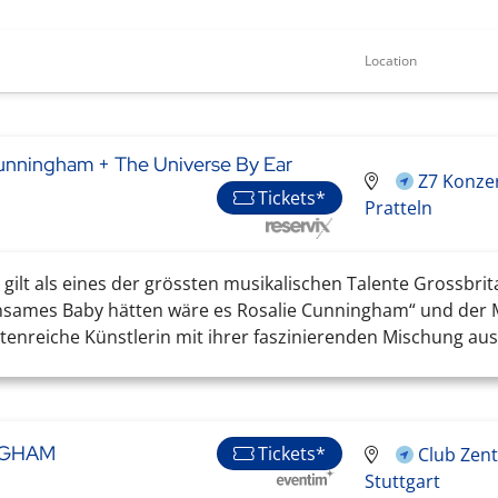
Location
unningham + The Universe By Ear
Z7 Konzer
Tickets*
Pratteln
t als eines der grössten musikalischen Talente Grossbrita
nsames Baby hätten wäre es Rosalie Cunningham“ und der
tenreiche Künstlerin mit ihrer faszinierenden Mischung aus 
NGHAM
Tickets*
Club Zent
Stuttgart