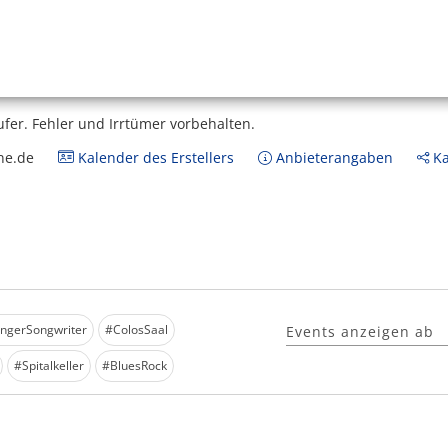
ufer.
Fehler und Irrtümer vorbehalten.
ne.de
Kalender des Erstellers
Anbieterangaben
Ka
ingerSongwriter
#ColosSaal
Events anzeigen ab
#Spitalkeller
#BluesRock