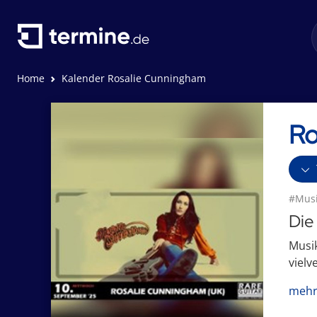
Home
Kalender Rosalie Cunningham
Ro
#Musi
Die
Musik
vielv
mehr