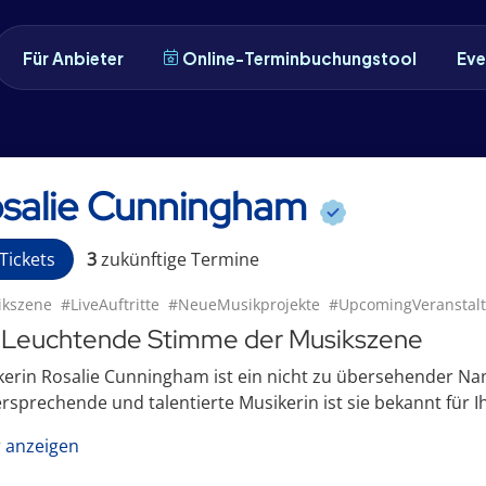
Für Anbieter
Online-Terminbuchungstool
Eve
salie Cunningham
Tickets
3
zukünftige
Termin
e
kszene
#LiveAuftritte
#NeueMusikprojekte
#UpcomingVeranstal
 Leuchtende Stimme der Musikszene
erin Rosalie Cunningham ist ein nicht zu übersehender Na
ersprechende und talentierte Musikerin ist sie bekannt für Ih
 anzeigen