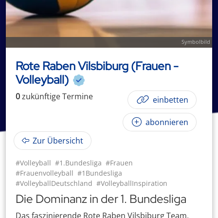
Symbolbild
Rote Raben Vilsbiburg (Frauen -
Volleyball)
0
zukünftige
Termin
e
einbetten
abonnieren
Zur Übersicht
#Volleyball
#1.Bundesliga
#Frauen
#Frauenvolleyball
#1Bundesliga
#VolleyballDeutschland
#VolleyballInspiration
Die Dominanz in der 1. Bundesliga
Das faszinierende Rote Raben Vilsbiburg Team,