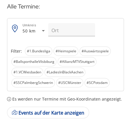
Alle Termine:
Umkreis
50 km
Filter:
#1.Bundesliga
#Heimspiele
#Auswärtsspiele
#BallsporthalleVilsbiburg
#AllianzMTVStuttgart
#1.VCWiesbaden
#LadiesInBlackAachen
#SSCPalmbergSchwerin
#USCMünster
#SCPotsdam
Es werden nur Termine mit Geo-Koordinaten angezeigt.
Events auf der Karte anzeigen