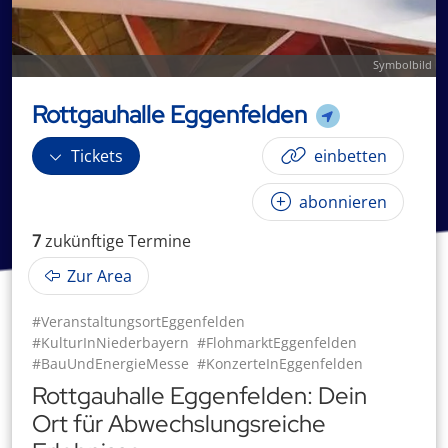
Symbolbild
Rottgauhalle Eggenfelden
Tickets
einbetten
abonnieren
7
zukünftige
Termin
e
Zur Area
#VeranstaltungsortEggenfelden
#KulturInNiederbayern
#FlohmarktEggenfelden
#BauUndEnergieMesse
#KonzerteInEggenfelden
Rottgauhalle Eggenfelden: Dein
Ort für Abwechslungsreiche