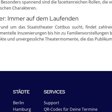
. Besonders spannend sind die facettenreichen Rollen, die v
sischen Charakteren.
der: Immer auf dem Laufenden
und um das Staatstheater Cottbus sucht, findet zahlreic
entelle Inszenierungen bis hin zu Familienvorstellungen b
nkte und unvergessliche Theatermomente, die das Publikum
STÄDTE
SERVICES
Berlin
Support
Hamburg
QR-Codes für Deine Termine