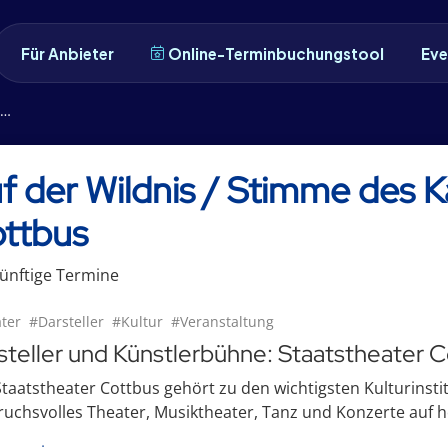
Für Anbieter
Online-Terminbuchungstool
Eve
f der Wildnis / Stimme des Ka
ttbus
ünftige
Termin
e
ter
#Darsteller
#Kultur
#Veranstaltung
steller und Künstlerbühne: Staatstheater C
taatstheater Cottbus gehört zu den wichtigsten Kulturinst
uchsvolles Theater, Musiktheater, Tanz und Konzerte auf h