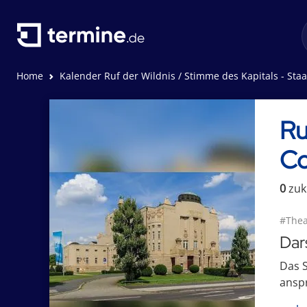
Home
Kalender Ruf der Wildnis / Stimme des Kapitals - Staatstheater Cottbus
Ru
Co
0
zuk
#Thea
Dar
Das S
anspr