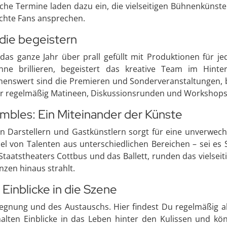
che Termine laden dazu ein, die vielseitigen Bühnenkünste li
schte Fans ansprechen.
die begeistern
 das ganze Jahr über prall gefüllt mit Produktionen für 
hne brillieren, begeistert das kreative Team im Hint
hnenswert sind die Premieren und Sonderveranstaltungen,
ater regelmäßig Matineen, Diskussionsrunden und Worksho
embles: Ein Miteinander der Künste
n Darstellern und Gastkünstlern sorgt für eine unverwe
 von Talenten aus unterschiedlichen Bereichen – sei es 
aatstheaters Cottbus und das Ballett, runden das vielseit
enzen hinaus strahlt.
 Einblicke in die Szene
gegnung und des Austauschs. Hier findest Du regelmäßig a
alten Einblicke in das Leben hinter den Kulissen und kö