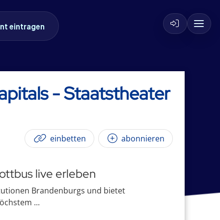
nt eintragen
pitals - Staatstheater
einbetten
abonnieren
ottbus live erleben
itutionen Brandenburgs und bietet
öchstem ...