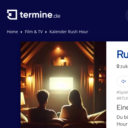
Home
Film & TV
Kalender Rush Hour
Ru
0
zuk
#Spie
#RTLN
Ein
Du bi
Hour"