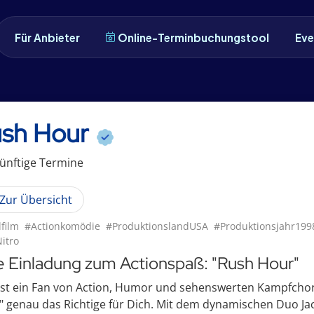
Für Anbieter
Online-Terminbuchungstool
Eve
sh Hour
ünftige
Termin
e
Zur Übersicht
lfilm
#Actionkomödie
#ProduktionslandUSA
#Produktionsjahr199
itro
e Einladung zum Actionspaß: "Rush Hour"
st ein Fan von Action, Humor und sehenswerten Kampfchore
 genau das Richtige für Dich. Mit dem dynamischen Duo Jack