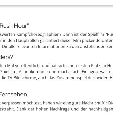
"Rush Hour"
swerten Kampfchoreographien? Dann ist der Spielfilm "Rus
 in den Hauptrollen garantiert dieser Film packende Unterh
r Dir alle relevanten Informationen zu den anstehenden Se
ders?
n Mal veröffentlicht und hat sich einen festen Platz im Her
 Spielfilm, Actionkomödie und martial-arts Einlagen, was di
or die TV-Bildschirme, auch das Zusammenspiel der beiden H
 Fernsehen
verpassen möchtest, haben wir eine gute Nachricht für Dic
gestrahlt. Dank der hohen Nachfrage und der nachhaltige