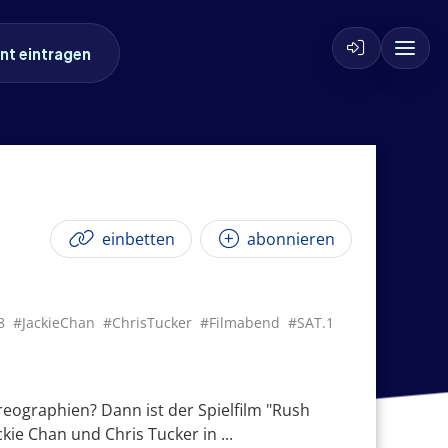
nt eintragen
einbetten
abonnieren
8
#JackieChan
#ChrisTucker
#Filmabend
#SAT.1
ographien? Dann ist der Spielfilm "Rush
ie Chan und Chris Tucker in ...