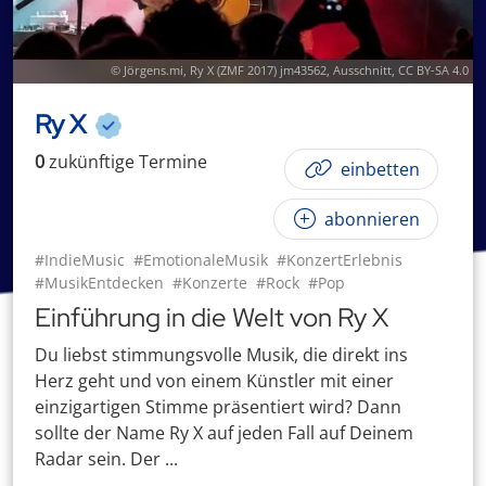
© Jörgens.mi,
Ry X (ZMF 2017) jm43562
, Ausschnitt,
CC BY-SA 4.0
Ry X
0
zukünftige
Termin
e
einbetten
abonnieren
#IndieMusic
#EmotionaleMusik
#KonzertErlebnis
#MusikEntdecken
#Konzerte
#Rock
#Pop
Einführung in die Welt von Ry X
Du liebst stimmungsvolle Musik, die direkt ins
Herz geht und von einem Künstler mit einer
einzigartigen Stimme präsentiert wird? Dann
sollte der Name Ry X auf jeden Fall auf Deinem
Radar sein. Der ...