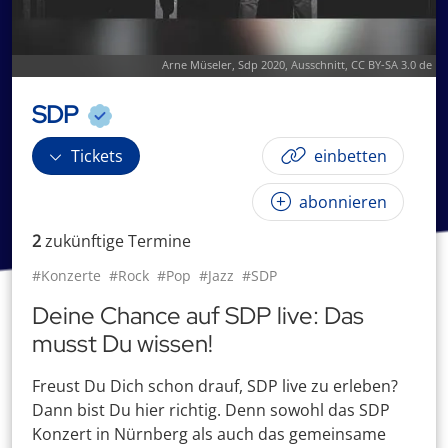
Arne Müseler
,
Sdp 2020
, Ausschnitt,
CC BY-SA 3.0 de
SDP
Tickets
einbetten
abonnieren
2
zukünftige
Termin
e
#Konzerte
#Rock
#Pop
#Jazz
#SDP
Deine Chance auf SDP live: Das
musst Du wissen!
Freust Du Dich schon drauf, SDP live zu erleben?
Dann bist Du hier richtig. Denn sowohl das SDP
Konzert in Nürnberg als auch das gemeinsame