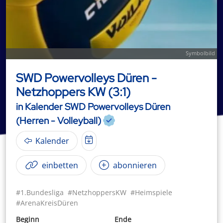
Symbolbild
SWD Powervolleys Düren -
Netzhoppers KW (3:1)
in Kalender SWD Powervolleys Düren
(Herren - Volleyball)
Kalender
einbetten
abonnieren
#1.Bundesliga
#NetzhoppersKW
#Heimspiele
#ArenaKreisDüren
Beginn
Ende