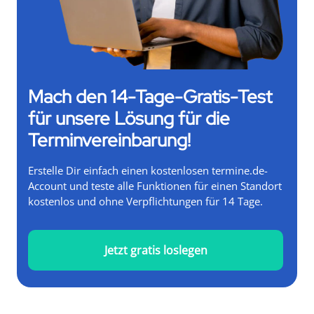
Mach den 14-Tage-Gratis-Test
für unsere Lösung für die
Terminvereinbarung!
Erstelle Dir einfach einen kostenlosen termine.de-
Account und teste alle Funktionen für einen Standort
kostenlos und ohne Verpflichtungen für 14 Tage.
Jetzt gratis loslegen