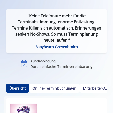
“Keine Telefonate mehr für die
Terminabstimmung, enorme Entlastung.
Termine füllen sich automatisch, Erinnerungen
senken No-Shows. So muss Terminplanung
Effizient & zeitsparend:
heute laufen.“
Weniger Leerlauf durch Terminausfälle
BabyBeach Grevenbroich
Einfach & flexibel:
Keine App oder Installation nötig
Kundenbindung:
Durch einfache Terminvereinbarung
Kalenderintegration:
Termine per Klick in den Smartphone-Kalender
Übersicht
Online-Terminbuchungen
Mitarbeiter-Ausw