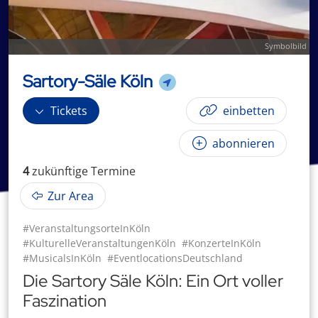
Symbolbild
Sartory-Säle Köln
Tickets
einbetten
abonnieren
4
zukünftige
Termin
e
Zur Area
#VeranstaltungsorteInKöln
#KulturelleVeranstaltungenKöln
#KonzerteInKöln
#MusicalsInKöln
#EventlocationsDeutschland
Die Sartory Säle Köln: Ein Ort voller
Faszination