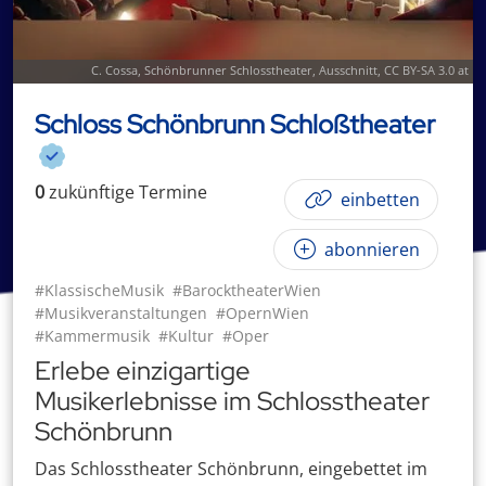
C. Cossa
,
Schönbrunner Schlosstheater
, Ausschnitt,
CC BY-SA 3.0 at
Schloss Schönbrunn Schloßtheater
0
zukünftige
Termin
e
einbetten
abonnieren
#KlassischeMusik
#BarocktheaterWien
#Musikveranstaltungen
#OpernWien
#Kammermusik
#Kultur
#Oper
Erlebe einzigartige
Musikerlebnisse im Schlosstheater
Schönbrunn
Das Schlosstheater Schönbrunn, eingebettet im