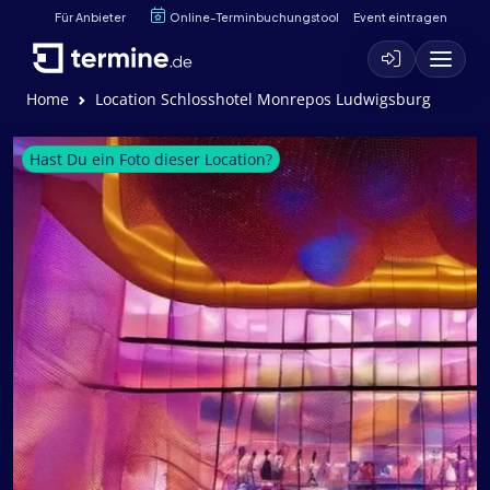
Für Anbieter
Online-Terminbuchungstool
Event eintragen
Home
Location Schlosshotel Monrepos Ludwigsburg
Hast Du ein Foto dieser Location?