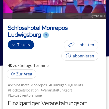
Symbolbild
Schlosshotel Monrepos
Ludwigsburg
Tickets
einbetten
abonnieren
40
zukünftige
Termin
e
Zur Area
#SchlosshotelMonrepos
#LudwigsburgEvents
#Hochzeitslocation
#Veranstaltungsort
#LuxusEventplanung
Einzigartiger Veranstaltungsort