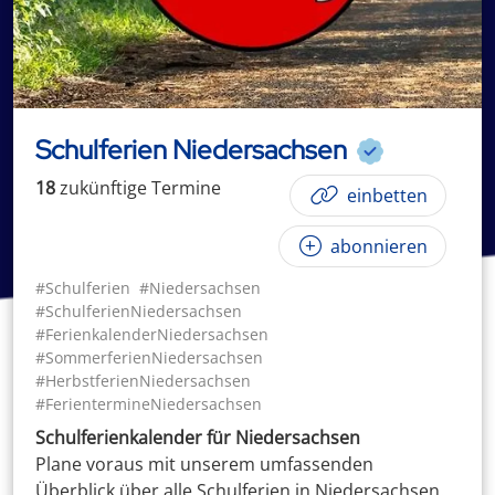
Schulferien Niedersachsen
18
zukünftige
Termin
e
einbetten
abonnieren
#Schulferien
#Niedersachsen
#SchulferienNiedersachsen
#FerienkalenderNiedersachsen
#SommerferienNiedersachsen
#HerbstferienNiedersachsen
#FerientermineNiedersachsen
Schulferienkalender für Niedersachsen
Plane voraus mit unserem umfassenden
Überblick über alle Schulferien in Niedersachsen.