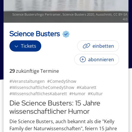
Science Busters/Ingo Pertramer,
Science Busters 2020
, Ausschnitt,
CC BY-SA
4.0
Science Busters
Tickets
einbetten
abonnieren
29
zukünftige
Termin
e
#Veranstaltungen
#ComedyShow
#WissenschaftlicheComedyShow
#Kabarett
#WissenschaftlichesKabarett
#Humor
#Kultur
Die Science Busters: 15 Jahre
wissenschaftlicher Humor
Die Science Busters, auch bekannt als die "Kelly
Family der Naturwissenschaften", feiern 15 Jahre