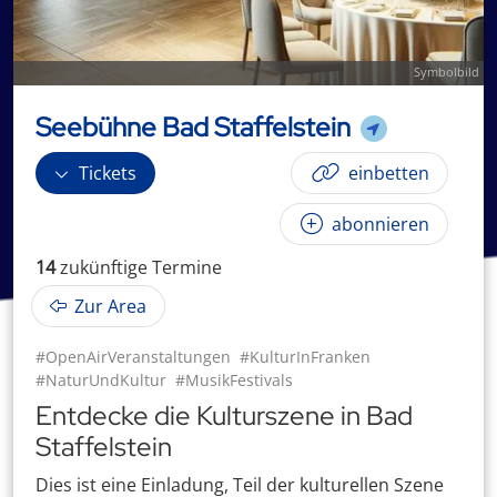
Symbolbild
Seebühne Bad Staffelstein
Tickets
einbetten
abonnieren
14
zukünftige
Termin
e
Zur Area
#OpenAirVeranstaltungen
#KulturInFranken
#NaturUndKultur
#MusikFestivals
Entdecke die Kulturszene in Bad
Staffelstein
Dies ist eine Einladung, Teil der kulturellen Szene