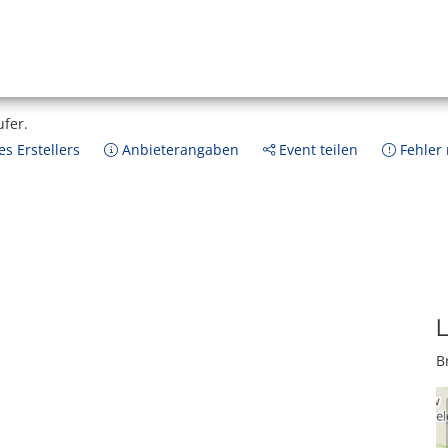
ufer.
s Erstellers
Anbieterangaben
Event teilen
Fehler
L
B