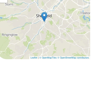
Leaflet
|
© OpenMapTiles
© OpenStreetMap contributors