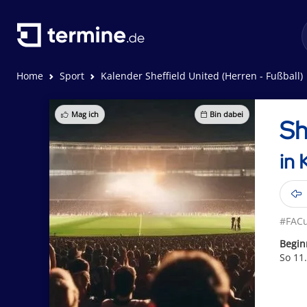
Home
Sport
Kalender Sheffield United (Herren - Fußball)
Mag ich
Bin dabei
Sh
in 
#FAC
Begin
So 11