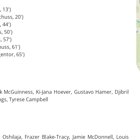
 13')
huss, 20')
 44')
, 50')
 57')
uss, 61')
entor, 65')
 McGuinness, Ki-Jana Hoever, Gustavo Hamer, Djibril
ngs, Tyrese Campbell
i Oshilaja, Frazer Blake-Tracy, Jamie McDonnell, Louis