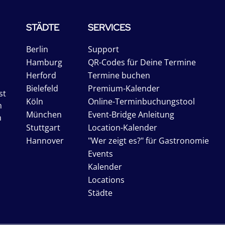
STÄDTE
SERVICES
Berlin
Support
Hamburg
QR-Codes für Deine Termine
Herford
Termine buchen
Bielefeld
Premium-Kalender
st
Köln
Online-Terminbuchungstool
n
München
Event-Bridge Anleitung
n
Stuttgart
Location-Kalender
Hannover
"Wer zeigt es?" für Gastronomie
Events
Kalender
Locations
Städte