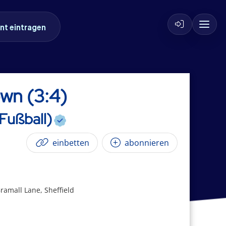
nt eintragen
own (3:4)
 Fußball)
einbetten
abonnieren
ramall Lane, Sheffield