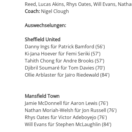
Reed, Lucas Akins, Rhys Oates, Will Evans, Nat
Coach:
Nigel Clough
Auswechselungen:
Sheffield United
Danny Ings für Patrick Bamford (56')
Ki-Jana Hoever für Femi Seriki (57')
Tahith Chong für Andre Brooks (57')
Djibril Soumaré für Tom Davies (70')
Ollie Arblaster für Jaïro Riedewald (84')
Mansfield Town
Jamie McDonnell für Aaron Lewis (76')
Nathan Moriah-Welsh für Jon Russell (76')
Rhys Oates für Victor Adeboyejo (76')
Will Evans für Stephen McLaughlin (84')