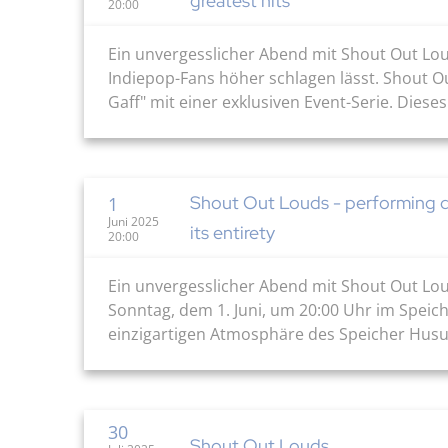
greatest hits
20:00
Ein unvergesslicher Abend mit Shout Out Lou
Indiepop-Fans höher schlagen lässt. Shout Ou
Gaff" mit einer exklusiven Event-Serie. Diese
Shout Out Louds - performing d
1
Juni 2025
its entirety
20:00
Ein unvergesslicher Abend mit Shout Out Lou
Sonntag, dem 1. Juni, um 20:00 Uhr im Speic
einzigartigen Atmosphäre des Speicher Husum
30
Shout Out Louds