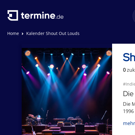
Home
Kalender Shout Out Louds
Sh
0
zuk
#Indi
Die
Die M
1996 
mehr