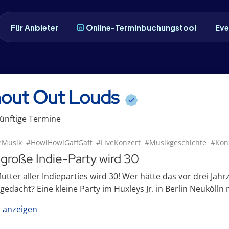
Für Anbieter
Online-Terminbuchungstool
Eve
out Out Louds
ünftige
Termin
e
eMusik
#HowlHowlGaffGaff
#LiveKonzert
#Musikgeschichte
#Kon
 große Indie-Party wird 30
utter aller Indieparties wird 30! Wer hätte das vor drei Jah
gedacht? Eine kleine Party im Huxleys Jr. in Berlin Neukölln 
 anzeigen