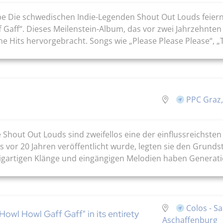
be Die schwedischen Indie-Legenden Shout Out Louds feiern
Gaff“. Dieses Meilenstein-Album, das vor zwei Jahrzehnten 
e Hits hervorgebracht. Songs wie „Please Please Please“, „T
PPC Graz,
ie Shout Out Louds sind zweifellos eine der einflussreichst
vor 20 Jahren veröffentlicht wurde, legten sie den Grundst
inzigartigen Klänge und eingängigen Melodien haben Genera
Colos - S
owl Howl Gaff Gaff" in its entirety
Aschaffenburg