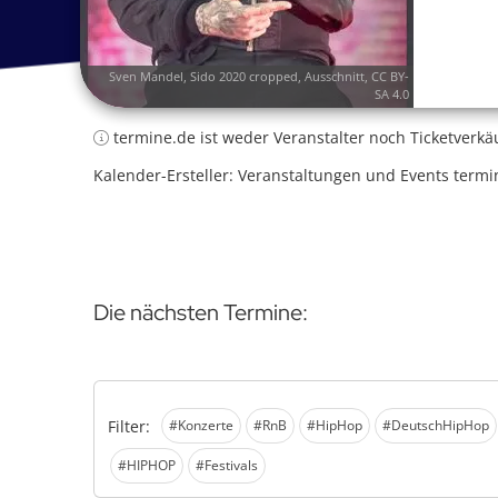
Sven Mandel,
Sido 2020 cropped
, Ausschnitt,
CC BY-
SA 4.0
termine.de ist weder Veranstalter noch Ticketverkä
Kalender-Ersteller: Veranstaltungen und Events termi
Die nächsten Termine:
Filter:
#Konzerte
#RnB
#HipHop
#DeutschHipHop
#HIPHOP
#Festivals