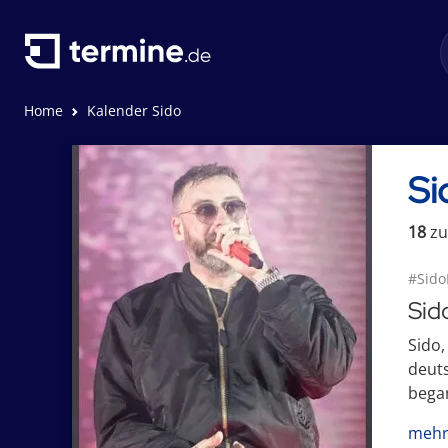
Home
Kalender Sido
Si
18
zu
#Sido
Sid
Sido,
deut
began
mehr