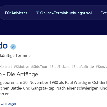
Für Anbieter
Online-Terminbuchungstool
Eve
do
künftige
Termin
e
Konzert
#SidoLive
#SidoTour
#SidoTickets
#SidoAuftritte
#Konze
o - Die Anfänge
 geboren am 30. November 1980 als Paul Würdig in Ost-Berli
schen Battle- und Gangsta-Rap. Nach einer schwierigen Ki
n er ...
 anzeigen